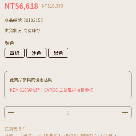
NT$6,618
NT$10,370
商品編號:
20103152
供貨狀況:
尚有庫存
顏色
軍綠
沙色
黑色
此商品參與的優惠活動
KZM 618購物節｜CARGO 工業風拼接折疊桌
已銷售: 5 件
此商品 「 最高 」可以折抵紅利
7980
點 (約等於
NT$7,980
)