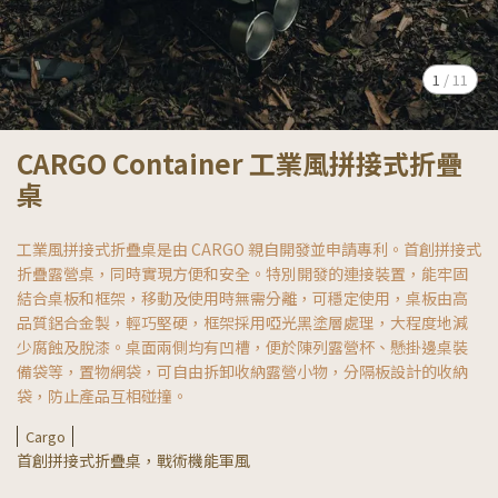
1
/
11
CARGO Container 工業風拼接式折疊
桌
工業風拼接式折疊桌是由 CARGO 親自開發並申請專利。首創拼接式
折疊露營桌，同時實現方便和安全。特別開發的連接裝置，能牢固
結合桌板和框架，移動及使用時無需分離，可穩定使用，桌板由高
品質鋁合金製，輕巧堅硬，框架採用啞光黑塗層處理，大程度地減
少腐蝕及脫漆。桌面兩側均有凹槽，便於陳列露營杯、懸掛邊桌裝
備袋等，置物網袋，可自由拆卸收納露營小物，分隔板設計的收納
袋，防止產品互相碰撞。
Cargo
首創拼接式折疊桌，戰術機能軍風