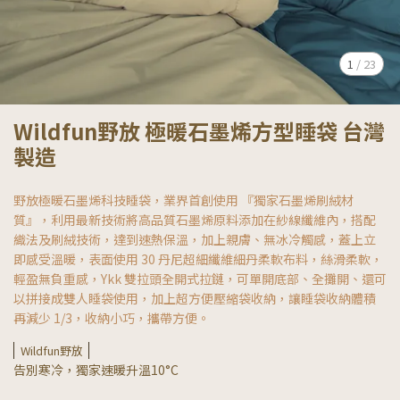
1
/
23
Wildfun野放 極暖石墨烯方型睡袋 台灣
製造
野放極暖石墨烯科技睡袋，業界首創使用 『獨家石墨烯刷絨材
質』，利用最新技術將高品質石墨烯原料添加在紗線纖維內，搭配
織法及刷絨技術，達到速熱保溫，加上親膚、無冰冷觸感，蓋上立
即感受溫暖，表面使用 30 丹尼超細纖維細丹柔軟布料，絲滑柔軟，
輕盈無負重感，Ykk 雙拉頭全開式拉鏈，可單開底部、全攤開、還可
以拼接成雙人睡袋使用，加上超方便壓縮袋收納，讓睡袋收納體積
再減少 1/3，收納小巧，攜帶方便。
Wildfun野放
告別寒冷，獨家速暖升溫10°C