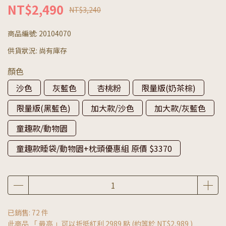
NT$2,490
NT$3,240
商品編號:
20104070
供貨狀況:
尚有庫存
顏色
沙色
灰藍色
杏桃粉
限量版(奶茶棕)
限量版(黑藍色)
加大款/沙色
加大款/灰藍色
童趣款/動物園
童趣款睡袋/動物園+枕頭優惠組 原價 $3370
已銷售: 72 件
此商品 「 最高 」可以折抵紅利
2989
點 (約等於
NT$2,989
)