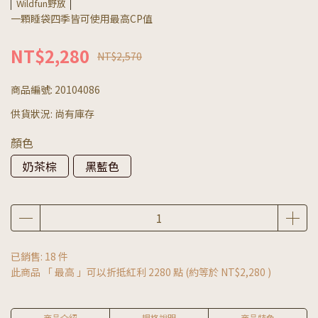
Wildfun野放
一顆睡袋四季皆可使用最高CP值
NT$2,280
NT$2,570
商品編號:
20104086
供貨狀況:
尚有庫存
顏色
奶茶棕
黑藍色
已銷售: 18 件
此商品 「 最高 」可以折抵紅利
2280
點 (約等於
NT$2,280
)
商品介紹
規格說明
商品特色