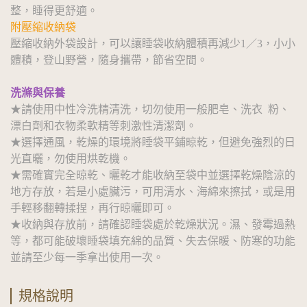
整，睡得更舒適。
附壓縮收納袋
壓縮收納外袋設計，可以讓睡袋收納體積再減少1／3，小小
體積，登山野營，隨身攜帶，節省空間。
洗滌與保養
★請使用中性冷洗精清洗，切勿使用一般肥皂、洗衣 粉、
漂白劑和衣物柔軟精等刺激性清潔劑。
★選擇通風，乾燥的環境將睡袋平鋪晾乾，但避免強烈的日
光直曬，勿使用烘乾機。
★需確實完全晾乾、曬乾才能收納至袋中並選擇乾燥陰涼的
地方存放，若是小處臟污，可用清水、海綿來擦拭，或是用
手輕移翻轉揉捏，再行晾曬即可。
★收納與存放前，請確認睡袋處於乾燥狀況。濕、發霉過熱
等，都可能破壞睡袋填充綿的品質、失去保暖、防寒的功能
並請至少每一季拿出使用一次。
規格說明