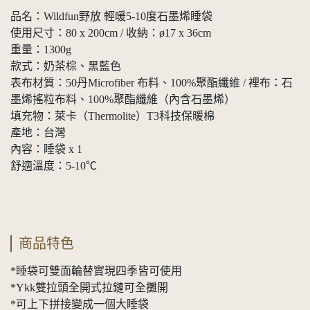
品名：Wildfun野放 輕暖5-10度石墨烯睡袋
使用尺寸：80 x 200cm / 收納：ø17 x 36cm
重量：1300g
款式：奶茶棕、黑藍色
表布材質：50丹Microfiber 布料、100%聚酯纖維 / 裡布：石
墨烯搖粒布料、100%聚酯纖維（內含石墨烯）
填充物：萊卡（Thermolite）T3科技保暖棉
產地：台灣
內容：睡袋 x 1
舒適溫度：5-10℃
商品特色
*睡袋可雙面輪替實現四季皆可使用
*Ykk雙拉頭全開式拉鏈可全攤開
*可上下拼接變成一個大睡袋