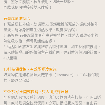
膚、無冰冷觸感，秋冬使用，溫暖一整晚。
同款式還可拼接成雙人睡袋！
石墨烯纖維特色
1. 釋放遠紅外線，助循環:石墨烯纖維所釋放的遠紅外線能
量波，能讓身體產生溫熱效果，改善微循環。
2. 高導熱:石墨烯纖維具有高導熱特性，能將人體散發出的
熱氣吸收後，傳導到纖維各處。
3.蓄熱保溫:將石墨烯纖維結合特殊織法、加工及刷絨技術，
讓人體散發出的熱氣保留在纖維內，達到蓄溫保溫的效果。
4.抗靜電
T3科技保暖棉，有效隔絕冷空氣
填充物使用知名國際大廠萊卡（Thermolite），T3科技保暖
棉，輕盈又保暖。
YKK雙頭全開式拉鏈，雙人拼接好溫暖
配合個人習慣及戶外溫度，底部及側邊皆有拉練，可開口透
氣，或將睡袋全拉開使用，亦可拼接成雙人睡袋，自由調