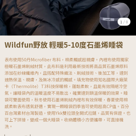
1
/
8
Wildfun野放 輕暖5-10度石墨烯睡袋
表布使用50丹Microfiber 布料，棉柔觸感超親膚。內裡布使用獨家
極暖石墨烯刷絨材質，此布料是利用最新技術將高品質石墨烯原料
添加在紗線纖維內，且搭配特殊織法、刷絨技術、後加工等，達到
速熱保溫、親膚，及無冰冷感的觸感。填充物使用知名國際大廠萊
卡（Thermolite）T3科技保暖棉，蓬鬆柔軟，且能有效隔絕冷空
氣，讓睡袋內的溫暖溫度不易散出，確實達到鎖溫保暖的效果。睡
袋可雙面使用，秋冬使用石墨烯刷絨內裡布有效保暖，春夏使用棉
感柔軟表布透氣舒適，實現一顆睡袋四季皆可使用超高CP值。百分
百台灣素材台灣製造，使用Ykk雙拉頭全開式拉鏈，品質有保證。也
可上下拼接，變成一個大睡袋。收納體積小方便攜帶，可直接機
洗。