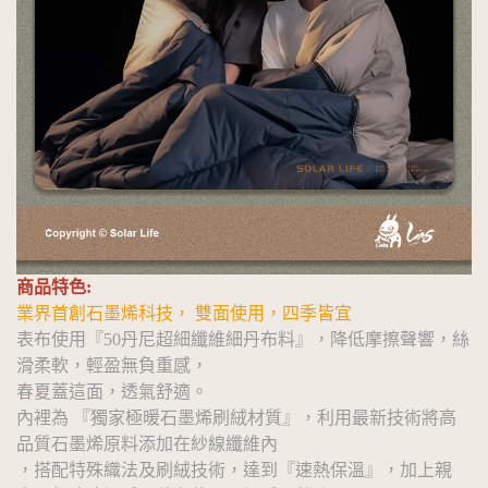
商品特色:
業界首創石墨烯科技， 雙面使用，四季皆宜
表布使用『50丹尼超細纖維細丹布料』，降低摩擦聲響，絲
滑柔軟，輕盈無負重感，
春夏蓋這面，透氣舒適。
內裡為 『獨家極暖石墨烯刷絨材質』，利用最新技術將高
品質石墨烯原料添加在紗線纖維內
，搭配特殊織法及刷絨技術，達到『速熱保溫』，加上親