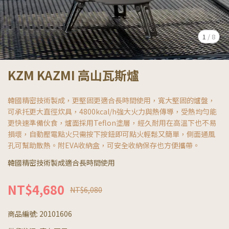
1
/
8
KZM KAZMI 高山瓦斯爐
韓國精密技術製成，更堅固更適合長時間使用，寬大堅固的爐盤，
可承托更大直徑炊具，4800kcal/h強大火力與熱傳導，受熱均勻能
更快速準備伙食，爐面採用Teflon塗層，經久耐用在高溫下也不易
損壞，自動壓電點火只需按下按鈕即可點火輕鬆又簡單，側面通風
孔可幫助散熱。附EVA收納盒，可安全收納保存也方便攜帶。
韓國精密技術製成適合長時間使用
NT$4,680
NT$6,080
商品編號:
20101606