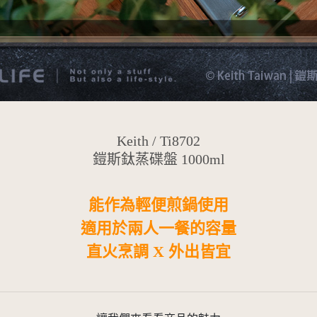
Keith
/ Ti8702
鎧斯鈦蒸碟盤 1000ml
能作為輕便煎鍋使用
適用於兩人一餐的容量
直火烹調 X 外出皆宜