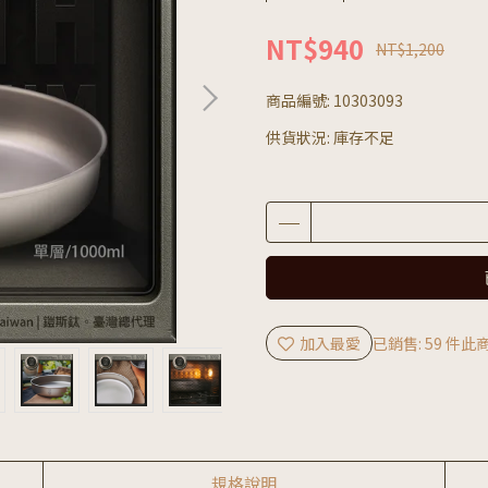
NT$940
NT$1,200
商品編號:
10303093
供貨狀況:
庫存不足
加入最愛
已銷售: 59 件
此商
規格說明