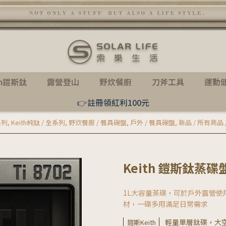
th鎧斯鈦
露營登山
野炊餐廚
刀斧工具
運動
👉註冊領紅利100元
系列
,
Keith純鈦 / 全系列
,
野炊餐廚 / 餐具碗盤
,
戶外 / 餐具碗盤
,
新品 / 所有商品
Keith 鎧斯鈦蒸碟盤 1
1L大容量蒸碟，可於戶外露營
材，一碟多用滿足日常需求
輕量單層鈦碟，大
鎧斯Keith