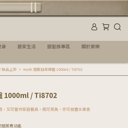
健身
居家生活
銀髮族專區
關於索樂
 / 新品上架
Keith 鎧斯鈦蒸碟盤 1000ml / Ti8702
000ml / Ti8702
使用，又可當作家庭餐具，既可蒸魚，亦可放置水果食
空間蒸煮功能