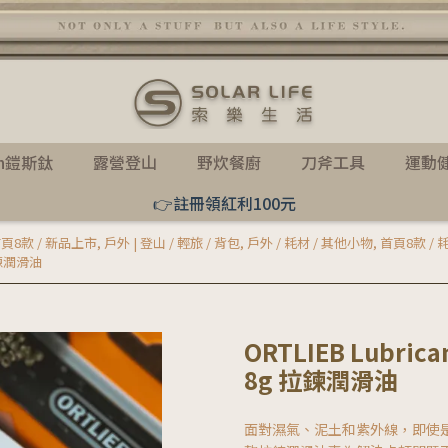
th鎧斯鈦
露營登山
野炊餐廚
刀斧工具
運動
👉註冊領紅利100元
頁8款 / 新品上市
,
戶外 | 登山 / 輕旅 / 背包
,
戶外 / 耗材 / 其他小物
,
首頁8款 /
g 拉鍊潤滑油
ORTLIEB Lubrican
8g 拉鍊潤滑油
面對濕氣、泥土和紫外線，即使