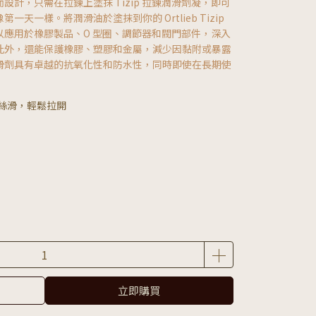
計，只需在拉鍊上塗抹 Tizip 拉鍊潤滑劑凝，即可
天一樣。將潤滑油於塗抹到你的 Ortlieb Tizip
以應用於橡膠製品、O 型圈、調節器和閥門部件，深入
此外，還能保護橡膠、塑膠和金屬，減少因黏附或暴露
滑劑具有卓越的抗氧化性和防水性，同時即使在長期使
絲滑，輕鬆拉開
立即購買