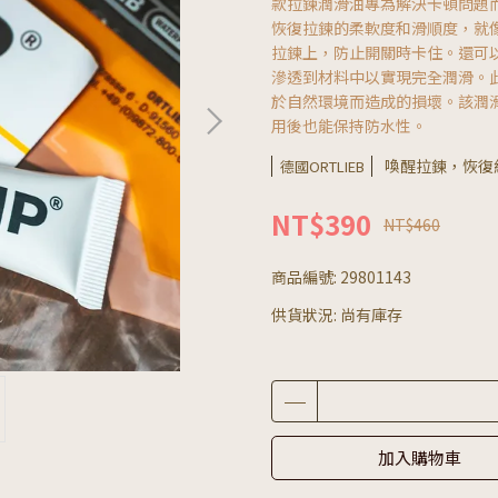
款拉鍊潤滑油專為解決卡頓問題而設
恢復拉鍊的柔軟度和滑順度，就像第一
拉鍊上，防止開關時卡住。還可
滲透到材料中以實現完全潤滑。
於自然環境而造成的損壞。該潤
用後也能保持防水性。
喚醒拉鍊，恢復
德國ORTLIEB
NT$390
NT$460
商品編號:
29801143
供貨狀況:
尚有庫存
加入購物車