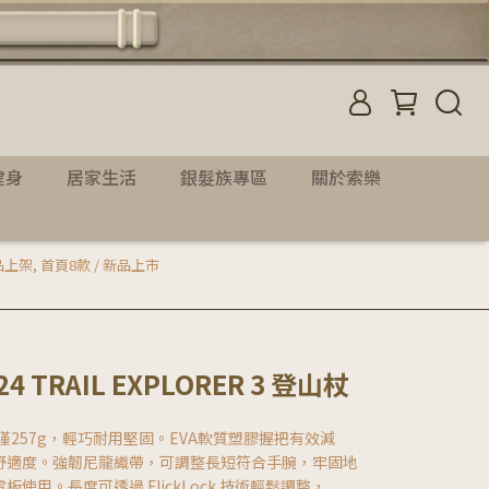
健身
居家生活
銀髮族專區
關於索樂
新品上架
,
首頁8款 / 新品上市
S24 TRAIL EXPLORER 3 登山杖
僅257g，輕巧耐用堅固。EVA軟質塑膠握把有效減
舒適度。強韌尼龍織帶，可調整長短符合手腕，牢固地
用。長度可透過 FlickLock 技術輕鬆調整，