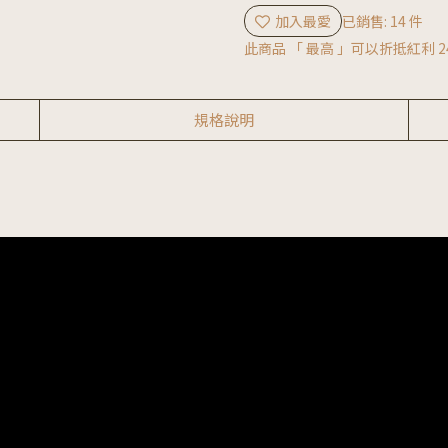
加入最愛
已銷售: 14 件
此商品 「 最高 」可以折抵紅利
2
規格說明