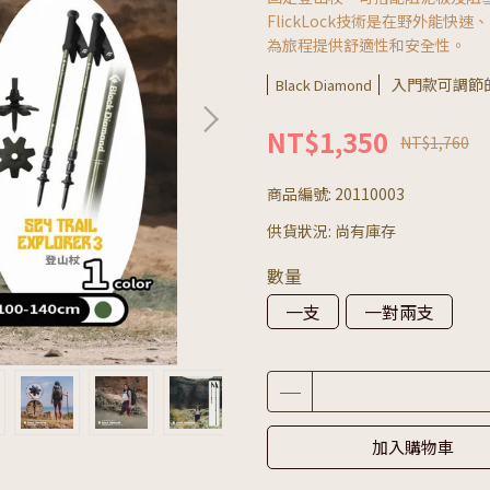
FlickLock技術是在野外能
為旅程提供舒適性和安全性。
入門款可調節
Black Diamond
NT$1,350
NT$1,760
商品編號:
20110003
供貨狀況:
尚有庫存
數量
一支
一對兩支
加入購物車