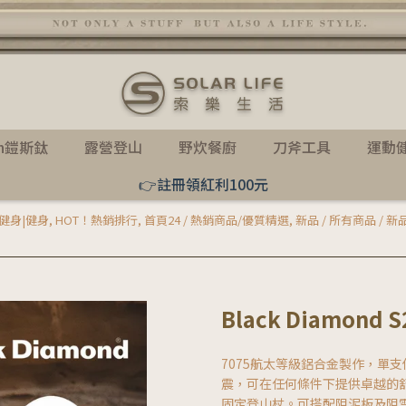
th鎧斯鈦
露營登山
野炊餐廚
刀斧工具
運動
👉註冊領紅利100元
健身|健身
,
HOT！熱銷排行
,
首頁24 / 熱銷商品/優質精選
,
新品 / 所有商品 / 
Black Diamond 
7075航太等級鋁合金製作，單支
震，可在任何條件下提供卓越的
固定登山杖。可搭配阻泥板及阻雪板使