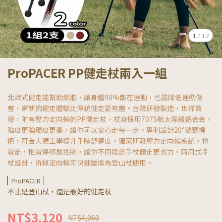
1
/
12
ProPACER PP健走杖兩入一組
北歐式健走能幫助燃脂，讓身體90%都在運動，也能降低運動傷
害，嶄新的健走體驗比傳統健走更有趣。台灣研發製造，世界首
發，附有壓力定向輪的PP健走杖，杖身採用7075航太等級鋁合金，
強度更強硬度更高，讓你可以安心走每一步。專利設計20°鵝頸握
把，符合人體工學提升手腕舒適度。獨家研發壓力定向輪系統，拉
就走，推就停輕鬆控制，讓你不用提起手杖健走更省力。兩用式手
杖設計，拆掉定向輪可快速變換為登山杖使用。
ProPACER
不止是登山杖，還是最好的健走杖
NT$3,120
NT$4,060