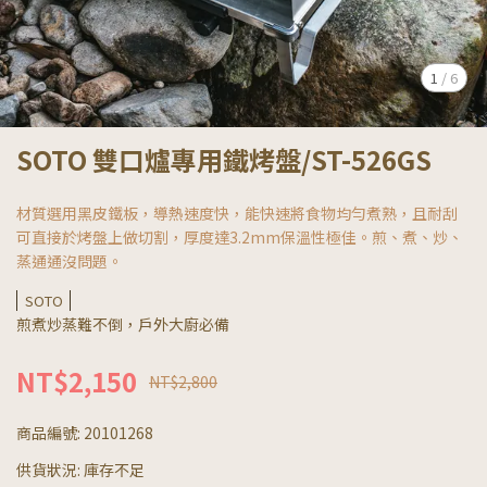
1
/
6
SOTO 雙口爐專用鐵烤盤/ST-526GS
材質選用黑皮鐵板，導熱速度快，能快速將食物均勻煮熟，且耐刮
可直接於烤盤上做切割，厚度達3.2mm保溫性極佳。煎、煮、炒、
蒸通通沒問題。
SOTO
煎煮炒蒸難不倒，戶外大廚必備
NT$2,150
NT$2,800
商品編號:
20101268
供貨狀況:
庫存不足