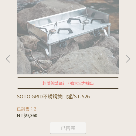
超薄美型設計，強大火力輸出
SOTO GRID不銹鋼雙口爐/ST-526
SO
已銷售：2
已銷
NT$9,360
NT
已售完