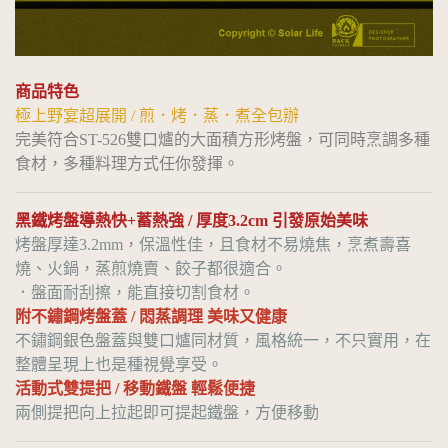
商品特色
極上野宴超展開 / 煎．烤．蒸．煮全包辦
完美符合ST-526雙口爐的大面積方形烤盤，可同時烹調多種
食材，多種料理方式任你發揮。
黑鐵烤盤導熱快+蓄熱強 / 厚度3.2cm 引發原始美味
烤盤厚達3.2mm，保溫性佳，且食材不易燒焦，烹煮壽喜
燒、火鍋，蒸煎燒賣、餃子都很適合。
．盤面耐刮擦，能直接切割食材。
附不鏽鋼烤盤蓋 / 悶蒸調理 美味又健康
不鏽鋼銀色盤蓋與雙口爐同材質，風格統一，不只實用，在
整體呈現上也是種視覺享受。
活動式雙提把 / 移動鐵盤 輕鬆便捷
兩側提把向上拉起即可提起鐵盤，方便移動