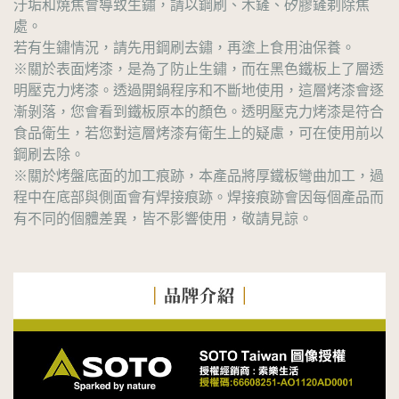
汙垢和燒焦會導致生鏽，請以鋼刷、木鏟、矽膠鏟剃除焦
處。
若有生鏽情況，請先用鋼刷去鏽，再塗上食用油保養。
※關於表面烤漆，是為了防止生鏽，而在黑色鐵板上了層透
明壓克力烤漆。透過開鍋程序和不斷地使用，這層烤漆會逐
漸剝落，您會看到鐵板原本的顏色。透明壓克力烤漆是符合
食品衛生，若您對這層烤漆有衛生上的疑慮，可在使用前以
鋼刷去除。
※關於烤盤底面的加工痕跡，本產品將厚鐵板彎曲加工，過
程中在底部與側面會有焊接痕跡。焊接痕跡會因每個產品而
有不同的個體差異，皆不影響使用，敬請見諒。