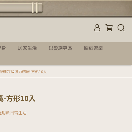
健身
居家生活
銀髮族專區
關於索樂
鐵硼超級強力磁鐵-方形10入
-方形10入
泛用於日常生活