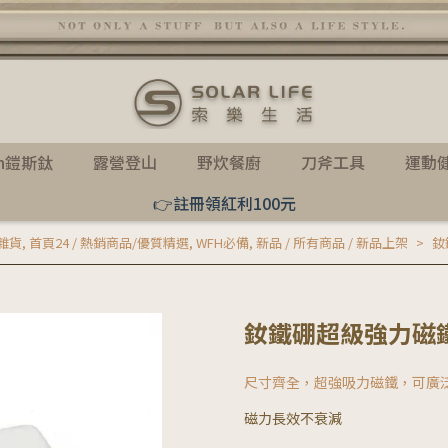
th鎧斯鈦
露營登山
野炊餐廚
刀斧工具
運動
👉註冊領紅利100元
雜貨
,
首頁24 / 熱銷商品/優質精選
,
WFH必備
,
新品 / 所有商品 / 新品上架
釹
釹鐵硼超級強力磁鐵
尺寸齊全，超強吸力磁鐵，可廣
磁力長效不衰減