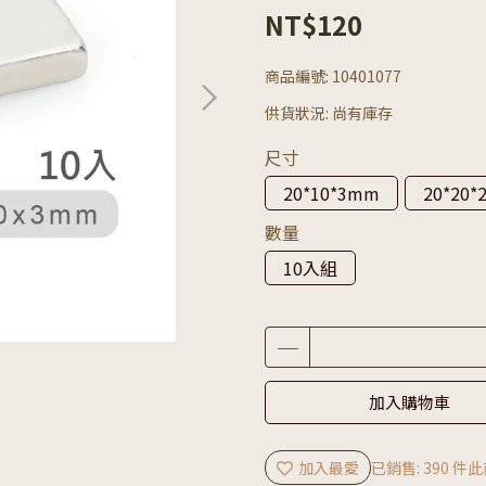
NT$120
商品編號:
10401077
供貨狀況:
尚有庫存
尺寸
20*10*3mm
20*20
數量
10入組
加入購物車
加入最愛
已銷售: 390 件
此