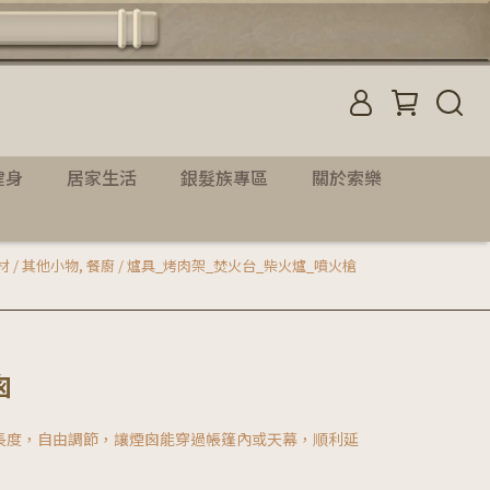
健身
居家生活
銀髮族專區
關於索樂
材 / 其他小物
,
餐廚 / 爐具_烤肉架_焚火台_柴火爐_噴火槍
囪
長度，自由調節，讓煙囪能穿過帳篷內或天幕，順利延