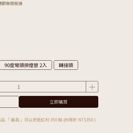
調節無限銜接
90度彎頭排煙管 2入
轉接頭
立即購買
品 「 最高 」可以折抵紅利
350
點 (約等於
NT$350
)