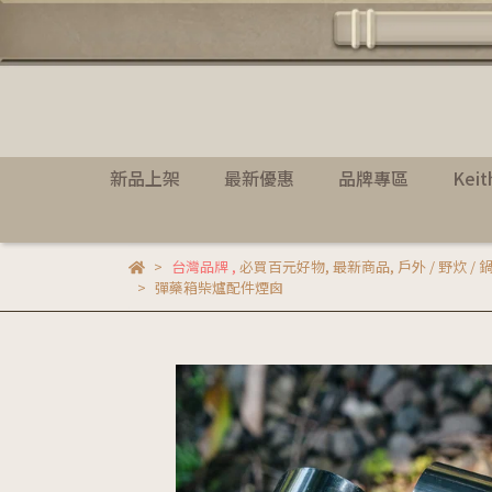
新品上架
最新優惠
品牌專區
Kei
台灣品牌
,
必買百元好物
,
最新商品
,
戶外 / 野炊 / 
彈藥箱柴爐配件煙囪