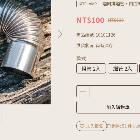
煙囪排煙管，自由
KITELAMP
NT$100
NT$130
商品編號:
10101126
供貨狀況:
尚有庫存
款式
粗管 2入
細管 2入
加入購物車
加入最愛
已銷售: 51 件
此商