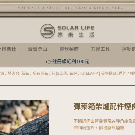
th鎧斯鈦
露營登山
野炊餐廚
刀斧工具
運動
👉註冊領紅利100元
鍋爐 / 焚火台
,
新品 / 所有商品 / 新品上架
,
品牌 / KITELAMP | 美學精品
,
戶外 / 耗
彈藥箱柴爐配件煙
不鏽鋼煙囪管能實現各種角度及
伸到帳篷外，排出廢氣煙霧