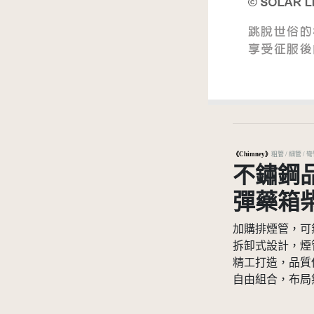
《Chimney》
粗管 / 細管 / 
不鏽鋼
彈藥箱
加購排煙管，可
拆卸式設計，煙
精工打造，品質
自由組合，布局