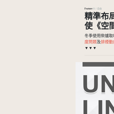
Feature
01 / 自由
精準布
使《空
冬季使用柴爐取
度問題
及
排煙動
▼▼▼