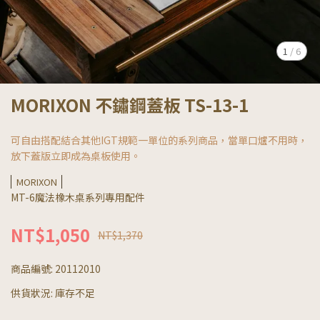
1
/
6
MORIXON 不鏽鋼蓋板 TS-13-1
可自由搭配結合其他IGT規範一單位的系列商品，當單口爐不用時，
放下蓋版立即成為桌板使用。
MORIXON
MT-6魔法橡木桌系列專用配件
NT$1,050
NT$1,370
商品編號:
20112010
供貨狀況:
庫存不足