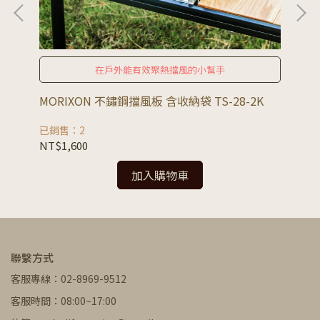
在戶外能有效聚熱擋風的小幫手
MORIXON 不鏽鋼擋風板 含收納袋 TS-28-2K
MO
已銷售：2
已
NT$1,600
NT
加入購物車
聯繫方式
客服專線：02-8969-9512
客服時間：08:00~17:00