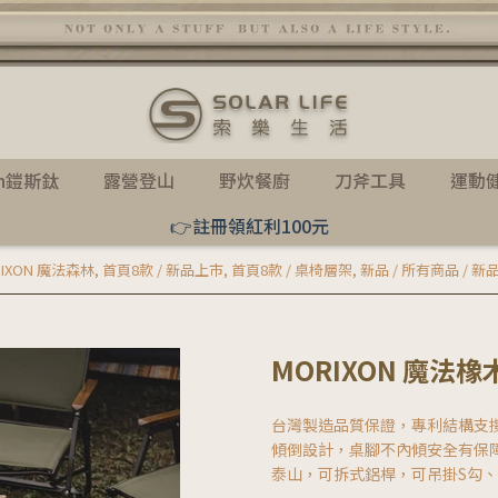
th鎧斯鈦
露營登山
野炊餐廚
刀斧工具
運動
👉註冊領紅利100元
RIXON 魔法森林
,
首頁8款 / 新品上市
,
首頁8款 / 桌椅層架
,
新品 / 所有商品 / 新
MORIXON 魔法
台灣製造品質保證，專利結構支
傾倒設計，桌腳不內傾安全有保
泰山，可拆式鋁桿，可吊掛S勾