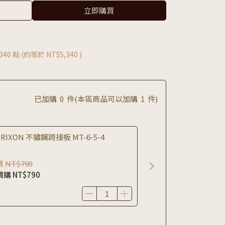
立即購買
340
點 (約等於
NT$5,340
)
已加購
0
件
(本區商品可以加購
1
件)
RIXON 不鏽鋼跨接板 MT-6-5-4
價
NT$790
價購
NT$790