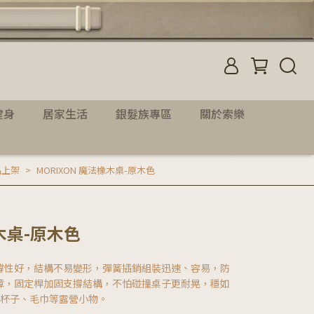
健身
居家生活
銀髮族專區
關於索樂
品上架
MORIXON 魔法橡木桌-原木色
橡木桌-原木色
撐性好，結構不易變形，彈簧插銷組裝迅速、容易，防
障，固定桿加固支撐結構，不怕碰撞桌子更耐晃，穩如
、杯子、毛巾等露營小物。