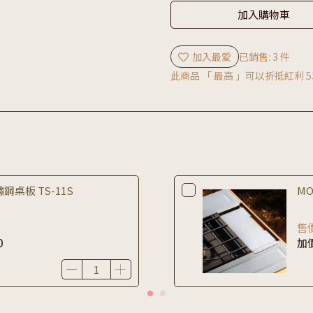
加入購物車
加入最愛
已銷售: 3 件
此商品 「 最高 」可以折抵紅利
5
鏽鋼桌板 TS-11S
MO
售
0
加