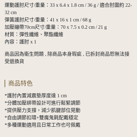
運動護肘尺寸/重量：33 x 6.4 x 1.8 cm / 36 g / 適合肘圍約 22-
32 cm
彈簧護肘尺寸/重量：41 x 16 x 1 cm / 68 g
加壓繃帶70cm尺寸/重量：70 x 7.5 x 0.2 cm / 21 g
材質：彈性纖維、聚酯纖維
內容：護肘 x 1
商品因為衛生問題 , 除商品本身瑕疵 , 已拆封商品恕無法接
受退換貨
商品特色
*護肘內置減震墊厚度達 1 cm
*分體加壓綁帶設計可進行鬆緊調節
*提供壓力支撐，減少肌腱部位晃動
*自由調節扣環+雙魔鬼氈配戴穩定
*多種運動適用且日常工作也可佩戴