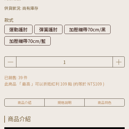
供貨狀況:
尚有庫存
款式
運動護肘
彈簧護肘
加壓繃帶70cm/黑
加壓繃帶70cm/藍
已銷售: 39 件
此商品 「 最高 」可以折抵紅利
109
點 (約等於
NT$109
)
商品介紹
規格說明
商品特色
商品介紹