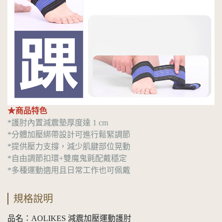
★商品特色
*護肘內置減震墊厚度達 1 cm
*分體加壓綁帶設計可進行鬆緊調節
*提供壓力支撐，減少肌腱部位晃動
*自由調節扣環+雙魔鬼氈配戴穩定
*多種運動適用且日常工作也可佩戴
規格說明
品名：AOLIKES 減震加壓運動護肘