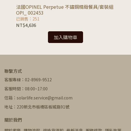
法國OPINEL Perpetue 不鏽鋼精緻餐具/套裝組
法
OPI_ 002453
商
已銷售：251
已銷
NT$4,636
NT
加入購物車
聯繫方式
客服專線：02-8969-9512
客服時間：08:00~17:00
信箱：solarlife.service@gmail.com
地址：220新北市板橋區板城路91號
關於我們
關於索樂
購物流程
退換貨須知
最新消息
服務條款
隱私政策