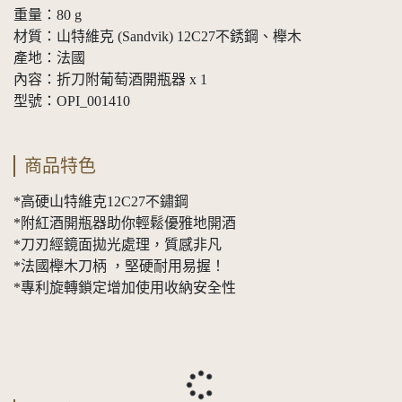
重量：80 g
材質：山特維克 (Sandvik) 12C27不銹鋼、櫸木
產地：法國
內容：折刀附葡萄酒開瓶器 x 1
型號：OPI_001410
商品特色
*高硬山特維克12C27不鏽鋼
*附紅酒開瓶器助你輕鬆優雅地開酒
*刀刃經鏡面拋光處理，質感非凡
*法國櫸木刀柄 ，堅硬耐用易握！
*專利旋轉鎖定增加使用收納安全性