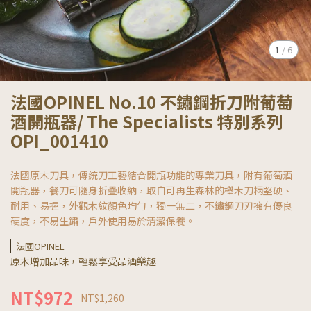
1
/
6
法國OPINEL No.10 不鏽鋼折刀附葡萄
酒開瓶器/ The Specialists 特別系列
OPI_001410
法國原木刀具，傳統刀工藝結合開瓶功能的專業刀具，附有葡萄酒
開瓶器，餐刀可隨身折疊收納，取自可再生森林的櫸木刀柄堅硬、
耐用、易握，外觀木紋顏色均勻，獨一無二，不鏽鋼刀刃擁有優良
硬度，不易生鏽，戶外使用易於清潔保養。
法國OPINEL
原木增加品味，輕鬆享受品酒樂趣
NT$972
NT$1,260