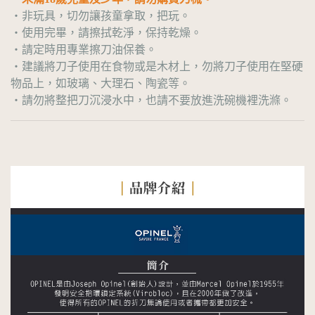
・非玩具，切勿讓孩童拿取，把玩。
・使用完畢，請擦拭乾淨，保持乾燥。
・請定時用專業擦刀油保養。
・建議將刀子使用在食物或是木材上，勿將刀子使用在堅硬
物品上，如玻璃、大理石、陶瓷等。
・請勿將整把刀沉浸水中，也請不要放進洗碗機裡洗滌。