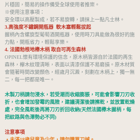
片穩固，簡易的操作備受全球使用者推崇。
※使用注意事項：
安全環以高壓製成，若不易旋轉，請抹上一點凡士林。
3.高強度不鏽鋼開瓶器 軟木塞輕鬆拔起
握柄內含螺旋型葡萄酒開瓶器，使用時刀具能做為很好的施
力點，開瓶省力，輕鬆享樂。
4. 法國勃根地櫸木柄 取自可再生森林
OPINEL懷有環境保護的信念，原木柄皆源自於法國的再生
森林，欅木紋理清晰，表面以清漆保護不易磨損。原木材質
會隨著時間改變顏色，經歲月沉澱，刻劃在木柄上，獨一無
二，每一把都是唯一。
木製刀柄請勿浸水，若受潮而收縮膨脹，可能會影響刀刃收
折，也會增加發霉的風險，建議清潔後請擦乾，並放置乾燥
處，完全風乾後再將刀刃折回收納(天然法國櫸木握柄，每
把紋路與色澤勢必不同)
注意事項
・未滿18歲兒童及少年，請勿購買刀械。