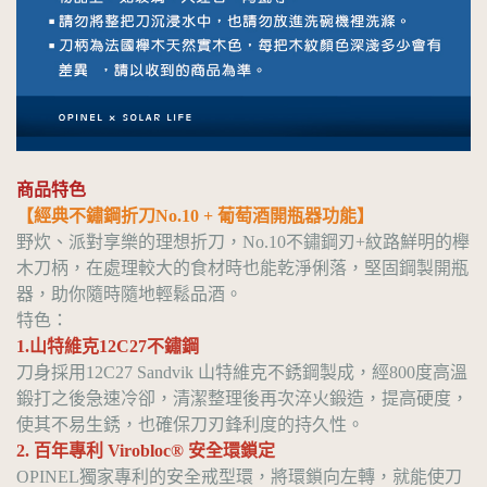
商品特色
【經典不鏽鋼折刀No.10 + 葡萄酒開瓶器功能】
野炊、派對享樂的理想折刀，No.10不鏽鋼刃+紋路鮮明的櫸
木刀柄，在處理較大的食材時也能乾淨俐落，堅固鋼製開瓶
器，助你隨時隨地輕鬆品酒。
特色：
1.山特維克12C27不鏽鋼
刀身採用12C27 Sandvik 山特維克不銹鋼製成，經800度高溫
鍛打之後急速冷卻，清潔整理後再次淬火鍛造，提高硬度，
使其不易生銹，也確保刀刃鋒利度的持久性。
2. 百年專利 Virobloc® 安全環鎖定
OPINEL獨家專利的安全戒型環，將環鎖向左轉，就能使刀