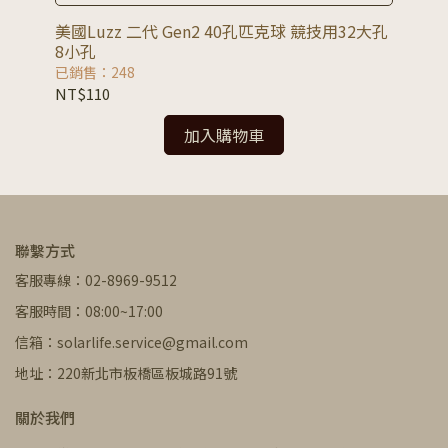
美國Luzz 二代 Gen2 40孔匹克球 競技用32大孔
美國
8小孔
球
已銷售：248
已銷
NT$110
NT
加入購物車
聯繫方式
客服專線：02-8969-9512
客服時間：08:00~17:00
信箱：solarlife.service@gmail.com
地址：220新北市板橋區板城路91號
關於我們