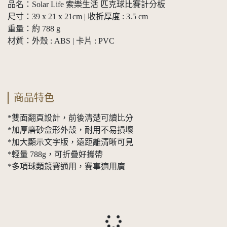
品名：Solar Life 索樂生活 匹克球比賽計分板
尺寸：39 x 21 x 21cm | 收折厚度 : 3.5 cm
重量：約 788 g
材質：外殼 : ABS | 卡片 : PVC
商品特色
*雙面翻頁設計，前後清楚可讀比分
*加厚磨砂盒形外殼，耐用不易損壞
*加大顯示文字版，遠距離清晰可見
*輕量 788g，可折疊好攜帶
*多項球類競賽通用，賽事適用廣