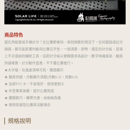
商品特色
還在用紙筆或手機計分？在比賽節奏快、來回頻繁的情況下，任何遲疑或記分
錯誤，都可能影響判斷與比賽公平性，一個清楚、即時、穩定的計分板，是場
上不可或缺的輔助工具，這款計分板以實戰需求為設計，數字辨識度高、翻頁
快速確實，計分動作直覺、不干擾比賽進行。
★大字版，在遠處清晰可見，雙面顯示
★ 翻頁快速，分數顯示清楚(分數0-31，局數0-9)
★ 加厚PVC卡，不易彎折、使用更耐久
★ 外型專業美觀，提升比賽質感
★ 體積輕巧，攜帶方便，收納無負擔
★ 適用各類型比賽與活動場合
規格說明