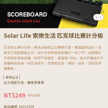
1
/
5
Solar Life 索樂生活 匹克球比賽計分板
匹克球比賽計分板，專為訓練與正式賽事打造。雙面翻頁設計，前
後皆可清楚觀看比分，加大字版即使遠距離也一目了然。加厚磨砂
外殼與支撐板結構，耐用不易變形。重量僅 788g，盒式折疊設計方
便攜帶與收納，除匹克球外，亦適用足球、棒球、排球、羽球等多
種賽事。
索樂生活
比分清楚可見，賽事更專業
NT$249
NT$320
商品編號:
10212329