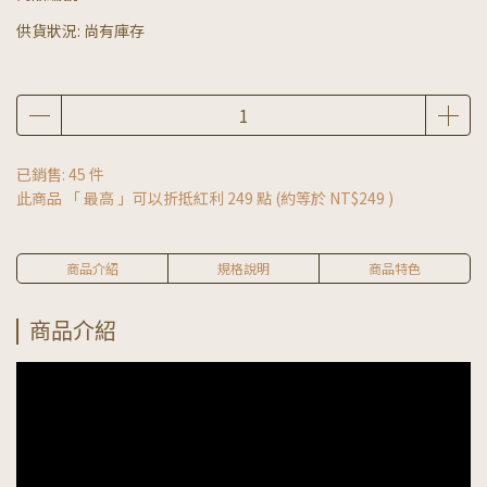
供貨狀況:
尚有庫存
已銷售: 45 件
此商品 「 最高 」可以折抵紅利
249
點 (約等於
NT$249
)
商品介紹
規格說明
商品特色
商品介紹